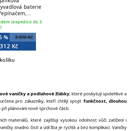
ojánková
yvadlová baterie
řepínačem,
rom 1107-04
adem (expedice do 3
)
5 %
3 090 Kč
 312 Kč
košíku
ové vaničky a podlahové žlábky
, které poskytují spolehlivé a
rčena pro zákazníky, kteří chtějí spojit
funkčnost, dlouhou
 při plánování nové sprchové části.
ch materiálů, které zajišťují vysokou odolnost vůči zatížení i
ičky snadno čistí a údržba je rychlá a bez komplikací. Vaničky