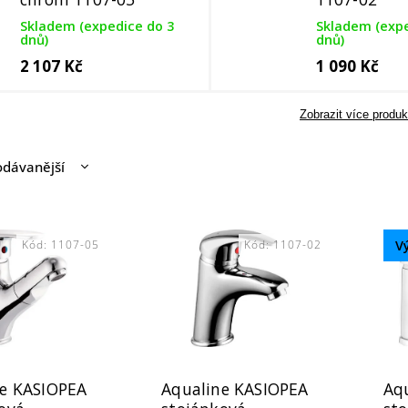
Skladem (expedice do 3
Skladem (expe
dnů)
dnů)
2 107 Kč
1 090 Kč
Zobrazit více produk
odávanější
nější
žší
Kód:
1107-05
Kód:
1107-02
V
dně
ne KASIOPEA
Aqualine KASIOPEA
Aq