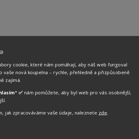
🍪
bory cookie, které nám pomáhají, aby náš web fungoval
ko vaše nová koupelna – rychle, přehledně a přizpůsobeně
ě zajímá.
hlasím" ✅
nám pomůžete, aby byl web pro vás osobnější,
ší.
tom, jak zpracováváme vaše údaje, naleznete
zde
.