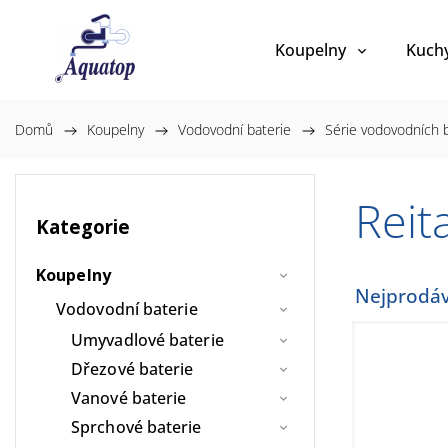
Koupelny
Kuch
Domů
/
Koupelny
/
Vodovodní baterie
/
Série vodovodních b
Rei
Kategorie
Koupelny
Nejprodáv
Vodovodní baterie
Umyvadlové baterie
Dřezové baterie
Vanové baterie
Sprchové baterie