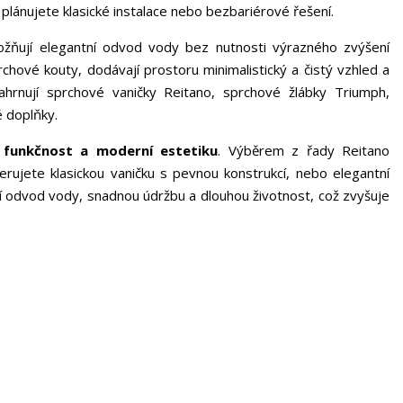
plánujete klasické instalace nebo bezbariérové řešení.
žňují elegantní odvod vody bez nutnosti výrazného zvýšení
rchové kouty, dodávají prostoru minimalistický a čistý vzhled a
 zahrnují sprchové vaničky Reitano, sprchové žlábky Triumph,
é doplňky.
 funkčnost a moderní estetiku
. Výběrem z řady Reitano
erujete klasickou vaničku s pevnou konstrukcí, nebo elegantní
ní odvod vody, snadnou údržbu a dlouhou životnost, což zvyšuje