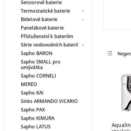
Senzorové baterie
Termostatické baterie
Bidetové baterie
Panelákové baterie
Příslušenství k bateriím
Série vodovodních baterií
Sapho BARON
Nejpr
Sapho SMALL pro
Nejlev
umývátka
Nejdra
Sapho CORNELI
Abece
MEREO
Sapho KAI
Sinks ARMANDO VICARIO
Sapho PAX
Sapho KIMURA
Aquali
Sapho LATUS