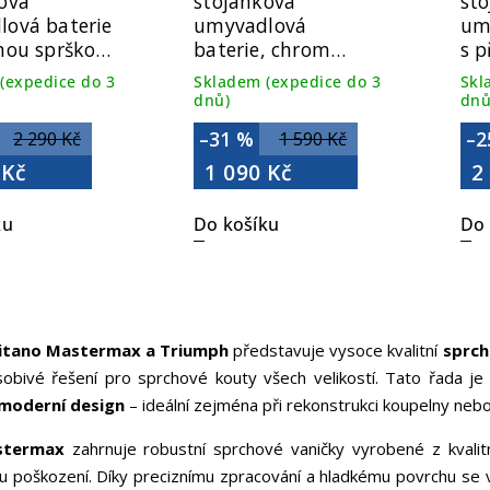
ová
stojánková
st
ová baterie
umyvadlová
um
nou sprškou,
baterie, chrom
s p
1107-05
1107-02
ch
(expedice do 3
Skladem (expedice do 3
Skl
dnů)
dnů
–31 %
–2
2 290 Kč
1 590 Kč
 Kč
1 090 Kč
2
ku
Do košíku
Do 
itano Mastermax a Triumph
představuje vysoce kvalitní
sprch
obivé řešení pro sprchové kouty všech velikostí. Tato řada je u
 moderní design
– ideální zejména při rekonstrukci koupelny nebo
stermax
zahrnuje robustní sprchové vaničky vyrobené z kvalitní
poškození. Díky preciznímu zpracování a hladkému povrchu se van