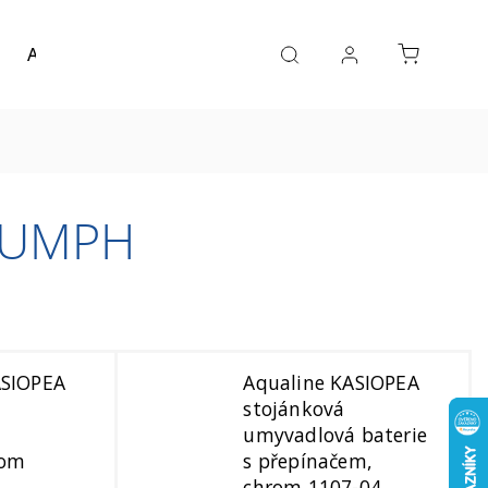
Akce a výprodej
Návrh koupelny
Reference
RIUMPH
ASIOPEA
Aqualine KASIOPEA
stojánková
á
umyvadlová baterie
rom
s přepínačem,
chrom 1107-04