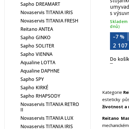
stojánk
Sapho DREAMART
umyvadl
Novaservis TITANIA IRIS
s výsuv
chrom 
Novaservis TITANIA FRESH
Skladem 
dnů)
Reitano ANTEA
–7 %
Sapho GINKO
2 107
Sapho SOLITER
Sapho VIENNA
Do koší
Aqualine LOTTA
Aqualine DAPHNE
Sapho SPY
Sapho KIRKÉ
Kategorie
Re
Sapho RHAPSODY
esteticky půs
Novaservis TITANIA RETRO
životnost a
II
Novaservis TITANIA LUX
Reitano Ma
mechanickému 
Novaservis TITANIA IRIS