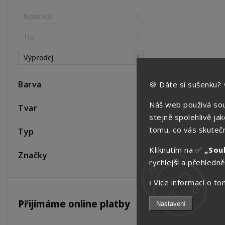
Novinka
0
Tip
0
Výprodej
1
Barva
🍪 Dáte si sušenku? 
Náš web používá sou
Tvar
stejně spolehlivě ja
tomu, co vás skutečn
Typ
Kliknutím na ✅
„Sou
Značky
rychlejší a přehledněj
ℹ️ Více informací o 
Přijímáme online platby
Nastavení