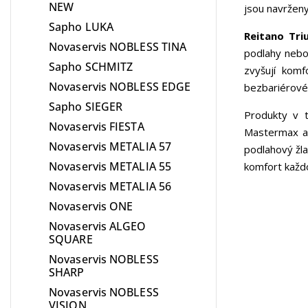
NEW
jsou navrženy
Sapho LUKA
Reitano Tr
Novaservis NOBLESS TINA
podlahy nebo 
Sapho SCHMITZ
zvyšují komf
Novaservis NOBLESS EDGE
bezbariérové 
Sapho SIEGER
Produkty v t
Novaservis FIESTA
Mastermax a 
Novaservis METALIA 57
podlahový žla
Novaservis METALIA 55
komfort každo
Novaservis METALIA 56
Novaservis ONE
Novaservis ALGEO
SQUARE
Novaservis NOBLESS
SHARP
Novaservis NOBLESS
VISION