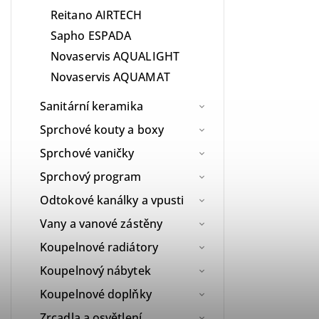
Reitano AIRTECH
Sapho ESPADA
Novaservis AQUALIGHT
Novaservis AQUAMAT
Sanitární keramika
Sprchové kouty a boxy
Sprchové vaničky
Sprchový program
Odtokové kanálky a vpusti
Vany a vanové zástěny
Koupelnové radiátory
Koupelnový nábytek
Koupelnové doplňky
Zrcadla a osvětlení