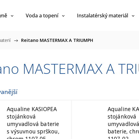
yně
Voda a topení
Instalatérský materiál
aterií
/
Reitano MASTERMAX A TRIUMPH
tano MASTERMAX A T
anější
Aqualine KASIOPEA
Aqualine K
stojánková
stojánková
umyvadlová baterie
umyvadlov
s výsuvnou sprškou,
baterie, ch
chrom 1107-05
1107-02