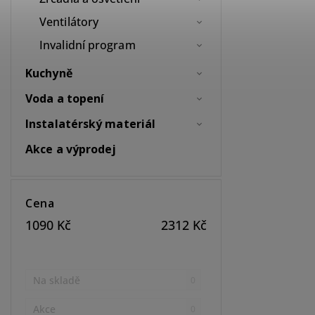
Ventilátory
Invalidní program
Kuchyně
Voda a topení
Instalatérský materiál
Akce a výprodej
Cena
1090
Kč
2312
Kč
Na skladě
0
Akce
0