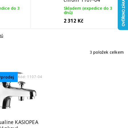
dice do 3
Skladem (expedice do 3
dnů)
2 312 Kč
tů
3
položek celkem
ýprodej
Kód:
1107-04
ualine KASIOPEA