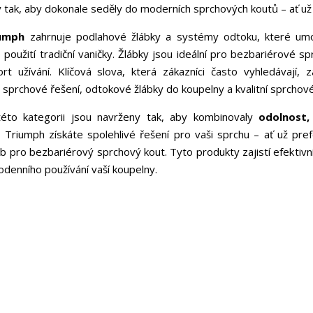
 tak, aby dokonale seděly do moderních sprchových koutů – ať už 
iumph
zahrnuje podlahové žlábky a systémy odtoku, které umo
použití tradiční vaničky. Žlábky jsou ideální pro bezbariérové sp
ort užívání. Klíčová slova, která zákazníci často vyhledávají,
sprchové řešení, odtokové žlábky do koupelny a kvalitní sprchov
éto kategorii jsou navrženy tak, aby kombinovaly
odolnost,
Triumph získáte spolehlivé řešení pro vaši sprchu – ať už pref
b pro bezbariérový sprchový kout. Tyto produkty zajistí efektiv
denního používání vaší koupelny.