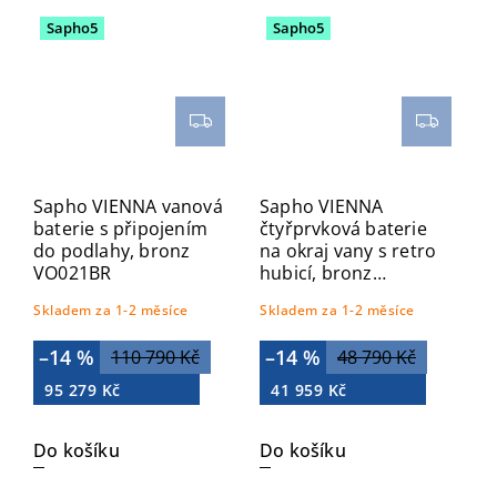
Sapho5
Sapho5
Sapho VIENNA vanová
Sapho VIENNA
baterie s připojením
čtyřprvková baterie
do podlahy, bronz
na okraj vany s retro
VO021BR
hubicí, bronz
VO930BR
Skladem za 1-2 měsíce
Skladem za 1-2 měsíce
–14 %
–14 %
110 790 Kč
48 790 Kč
95 279 Kč
41 959 Kč
Do košíku
Do košíku