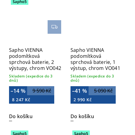
Sapho5
Sapho VIENNA
Sapho VIENNA
podomítková
podomítková
sprchová baterie, 2
sprchová baterie, 1
výstupy, chrom VO042
výstup, chrom VO041
Skladem (expedice do 3
Skladem (expedice do 3
dnů)
dnů)
–14 %
–41 %
9 590 Kč
5 090 Kč
8 247 Kč
2 990 Kč
Do košíku
Do košíku
Sapho5
Sapho5