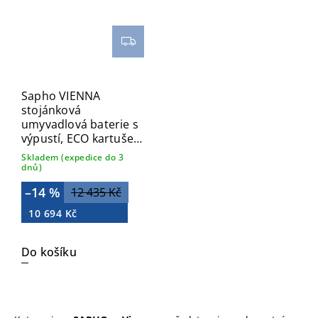
Sapho VIENNA
stojánková
umyvadlová baterie s
výpustí, ECO kartuše,
chrom VO002-01
Skladem (expedice do 3
dnů)
–14 %
12 435 Kč
10 694 Kč
Do košíku