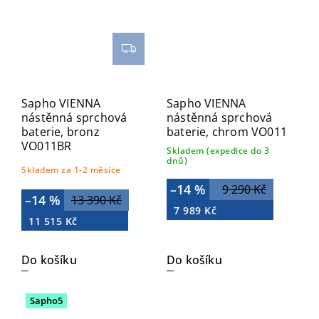
Sapho VIENNA
Sapho VIENNA
nástěnná sprchová
nástěnná sprchová
baterie, bronz
baterie, chrom VO011
VO011BR
Skladem (expedice do 3
dnů)
Skladem za 1-2 měsíce
–14 %
9 290 Kč
–14 %
13 390 Kč
7 989 Kč
11 515 Kč
Do košíku
Do košíku
Sapho5