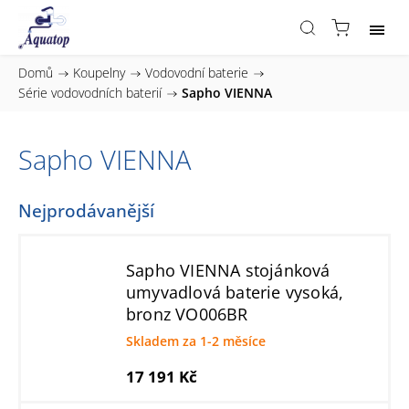
Domů
/
Koupelny
/
Vodovodní baterie
/
Série vodovodních baterií
/
Sapho VIENNA
Sapho VIENNA
Nejprodávanější
Sapho VIENNA stojánková
umyvadlová baterie vysoká,
bronz VO006BR
Skladem za 1-2 měsíce
17 191 Kč