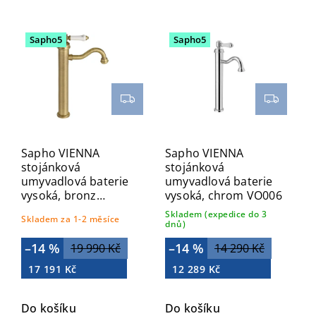
Nejlevnější
Nejdražší
Sapho5
Sapho5
Abecedně
Sapho VIENNA
Sapho VIENNA
stojánková
stojánková
umyvadlová baterie
umyvadlová baterie
vysoká, bronz
vysoká, chrom VO006
VO006BR
Skladem (expedice do 3
Skladem za 1-2 měsíce
dnů)
–14 %
–14 %
19 990 Kč
14 290 Kč
17 191 Kč
12 289 Kč
Do košíku
Do košíku