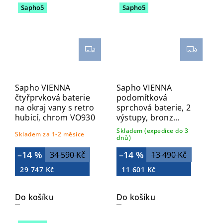
Sapho5
Sapho5
Sapho VIENNA
Sapho VIENNA
čtyřprvková baterie
podomítková
na okraj vany s retro
sprchová baterie, 2
hubicí, chrom VO930
výstupy, bronz
VO042BR
Skladem (expedice do 3
Skladem za 1-2 měsíce
dnů)
–14 %
–14 %
34 590 Kč
13 490 Kč
29 747 Kč
11 601 Kč
Do košíku
Do košíku