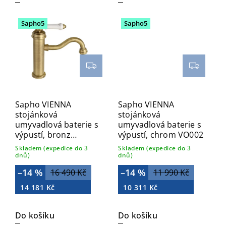
Sapho5
Sapho5
Sapho VIENNA
Sapho VIENNA
stojánková
stojánková
umyvadlová baterie s
umyvadlová baterie s
výpustí, bronz
výpustí, chrom VO002
VO002BR
Skladem (expedice do 3
Skladem (expedice do 3
dnů)
dnů)
–14 %
–14 %
16 490 Kč
11 990 Kč
14 181 Kč
10 311 Kč
Do košíku
Do košíku