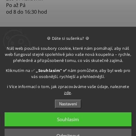
Po až Pá
od 8 do 16:30 hod
🍪 Dáte si sušenku? 🍪
Náš web používá soubory cookie, které nám pomáhají, aby náš
web fungoval stejně spolehlivě jako vaše nová koupelna – rychle,
přehledně a přizpůsobeně tomu, co vás skutečně zajímá.
Kliknutím na ✅
„Souhlasím" ✅
nám pomůžete, aby byl web pro
vás osobnější, rychlejší a přehlednější.
ℹ️ Více informací o tom, jak zpracováváme vaše údaje, naleznete
zde
.
Nastavení
Souhlasím
Copyright 2026
Aquatop s.r.o
. Všechna práva vyhrazena.
Upravit nastavení cookies
Odmítnout