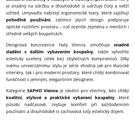
je snadný na údržbu a dlouhodobě si udržuje čistý a svěží
vzhled. Umyvadla nabízejí ergonomické tvary, které zajišťují
pohodlné používání
, zatímco jejich design podporuje
optické rozšíření prostoru – což oceníte zejména v menších i
středně velkých koupelnách.
Designová konzistence řady Vienna umožňuje
snadné
sladění s dalším vybavením koupelny
, takže vytvoříte
esteticky ucelený celek bez zbytečných kompromisů. Díky
svému univerzálnímu stylu je série vhodná jak pro klasické
interiéry, tak i pro moderní prostory, které chtějí kombinovat
funkčnost s jemným, elegantním designem.
Kategorie
SAPHO Vienna
je ideální pro všechny, kdo chtějí
kvalitní, stylové a praktické vybavení koupelny
, které
působí nadčasově, zvyšuje komfort při každodenním
používání a dlouhodobě si zachovává svůj estetický dojem.