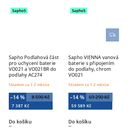
Sapho5
Sapho5
Sapho Podlahová část
Sapho VIENNA vanová
pro uchycení baterie
baterie s připojením
VO021 a VO021BR do
do podlahy, chrom
podlahy AC274
VO021
Skladem za 1-2 měsíce
Skladem za 1-2 měsíce
–14 %
–14 %
8 590 Kč
69 290 Kč
7 387 Kč
59 589 Kč
Do košíku
Do košíku