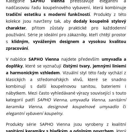
Kategorie
SAPHO Vienna
představuje elegantní a
nadčasovou řadu koupelnového vybavení, která kombinuje
tradiční estetiku s moderní funkčností
. Produkty z této
kolekce jsou navrženy tak, aby
dodaly koupelně stylový
charakter
, přitom zůstaly praktické pro každodenní
používání. Série je ideální pro zákazníky, kteří chtějí prostor
s
klidným, vyváženým designem a vysokou kvalitou
zpracování
.
V nabídce
SAPHO Vienna
najdete především
umyvadla a
doplňky
, které se vyznačují
čistými tvary, jemnými liniemi
a harmonickým vzhledem
. Vizuální styl této řady vychází z
klasických a středomořských vlivů, které se snadno
kombinují s další koupelnovou sanitou, bateriemi i
nábytkem. Mezi často vyhledávané výrazy související s touto
kategorií patří
SAPHO Vienna
,
umyvadla Vienna
,
sanitární
keramika Vienna
,
designové koupelnové umyvadlo
či
elegantní vybavení koupelny
.
Produkty série SAPHO Vienna jsou vyrobeny z kvalitní
sanitární keramiky s hladkým a odolným povrchem
, který