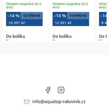
Skladem (expedice do 3
Skladem (expedice do 3
Sklade
dnů)
dnů)
dnů)
–14 %
–14 %
–14
12 090 Kč
13 990 Kč
10 397 Kč
12 031 Kč
8 48
Do košíku
Do košíku
Do k
Facebook
Instagram
info
@
aquatop-rakovnik.cz