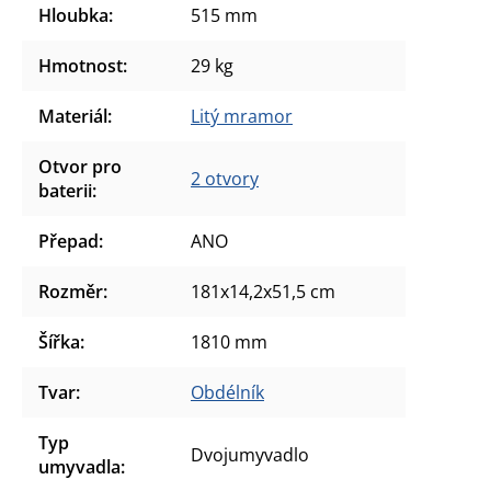
Hloubka
:
515 mm
Hmotnost
:
29 kg
Materiál
:
Litý mramor
Otvor pro
2 otvory
baterii
:
Přepad
:
ANO
Rozměr
:
181x14,2x51,5 cm
Šířka
:
1810 mm
Tvar
:
Obdélník
Typ
Dvojumyvadlo
umyvadla
: