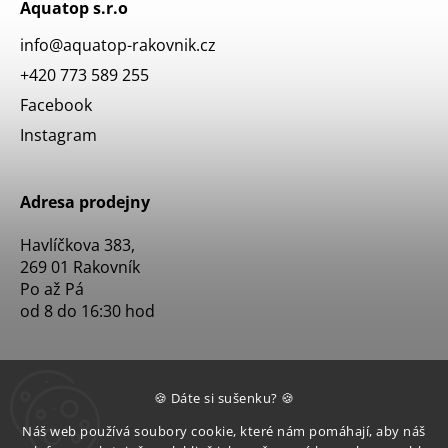
Aquatop s.r.o
info
@
aquatop-rakovnik.cz
+420 773 589 255
Facebook
Instagram
Adresa prodejny
Havlíčkova 383,
269 01 Rakovník
Po až Pá
od 8 do 16:30 hod
🍪 Dáte si sušenku? 🍪
Náš web používá soubory cookie, které nám pomáhají, aby náš