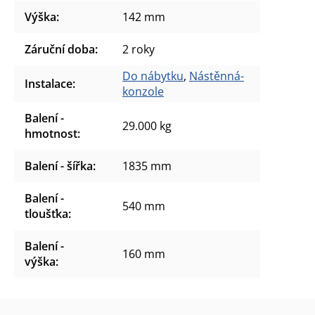
Výška
:
142 mm
Záruční doba
:
2 roky
Do nábytku
,
Nástěnná-
Instalace
:
konzole
Balení -
29.000 kg
hmotnost
:
Balení - šířka
:
1835 mm
Balení -
540 mm
tloušťka
:
Balení -
160 mm
výška
: