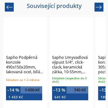
Související produkty
Previous
Next
Sapho Podpěrná
Sapho Umyvadlová
Saph
konzole
výpust 5/4“, click-
konz
490x150x20mm,
clack, keramická
305x
lakovaná ocel, bílá
zátka, 10-55mm,
pozin
mat, 1 ks 30361
keramika bílá
ks 3
Skladem (expedice do 3
Sklade
Skladem za 1-2 měsíce
CV1002C
dnů)
dnů)
–14 %
–13 %
–13
1 690 Kč
745 Kč
1 453 Kč
641 Kč
185