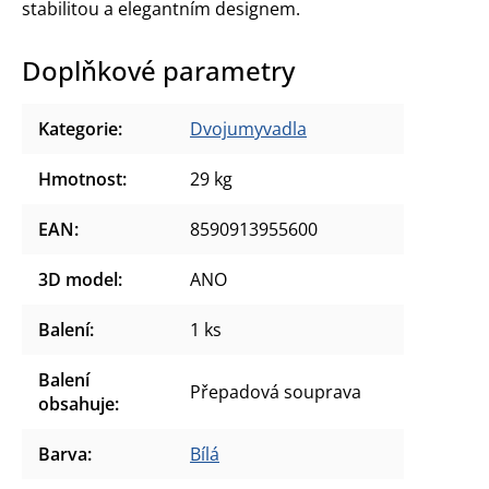
stabilitou a elegantním designem.
Doplňkové parametry
Kategorie
:
Dvojumyvadla
Hmotnost
:
29 kg
EAN
:
8590913955600
3D model
:
ANO
Balení
:
1 ks
Balení
Přepadová souprava
obsahuje
:
Barva
:
Bílá