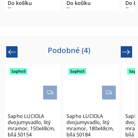
Do košíku
Do košíku
Do k
Podobné (4)
Previous
Next
Sapho5
Sapho5
Sap
Sapho LUCIOLA
Sapho LUCIOLA
Saph
dvojumyvadlo, litý
dvojumyvadlo, litý
dvoju
mramor, 150x48cm,
mramor, 180x48cm,
mram
bílá 50154
bílá 50184
bílá 