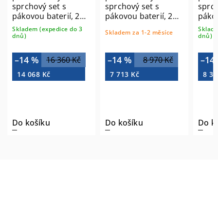
sprchový set s
sprchový set s
sprch
pákovou baterií, 2
pákovou baterií, 2
pákov
výstupy, bronz
výstupy, posuvný
výstu
Skladem (expedice do 3
Sklade
Skladem za 1-2 měsíce
KI42B-02
držák sprchy, chrom
čern
dnů)
dnů)
CM042-02
01
–14 %
–14 %
–14
16 360 Kč
8 970 Kč
14 068 Kč
7 713 Kč
8 34
Do košíku
Do košíku
Do k