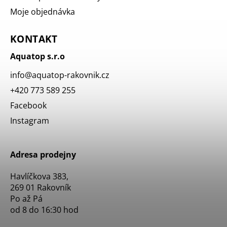
Moje objednávka
KONTAKT
Aquatop s.r.o
info
@
aquatop-rakovnik.cz
+420 773 589 255
Facebook
Instagram
Adresa prodejny
Havlíčkova 383,
269 01 Rakovník
Po až Pá
od 8 do 16:30 hod