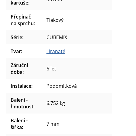
kartuše
:
Přepínač
Tlakový
na sprchu
:
Série
:
CUBEMIX
Tvar
:
Hranaté
Záruční
6 let
doba
:
Instalace
:
Podomítková
Balení -
6.752 kg
hmotnost
:
Balení -
7 mm
šířka
: