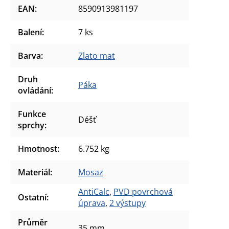
EAN
:
8590913981197
Balení
:
7 ks
Barva
:
Zlato mat
Druh
Páka
ovládání
:
Funkce
Déšť
sprchy
:
Hmotnost
:
6.752 kg
Materiál
:
Mosaz
AntiCalc
,
PVD povrchová
Ostatní
:
úprava
,
2 výstupy
Průměr
35 mm