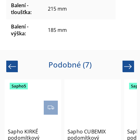
Balení -
215 mm
tloušťka
:
Balení -
185 mm
výška
:
Podobné (7)
Previous
Next
Sapho5
Sap
Sapho KIRKÉ
Sapho CUBEMIX
Saph
podomítkový
podomítkový
podo