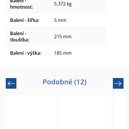
Balení -
5.372 kg
hmotnost
:
Balení - šířka
:
5 mm
Balení -
215 mm
tloušťka
:
Balení - výška
:
185 mm
Podobné (12)
Previous
Next