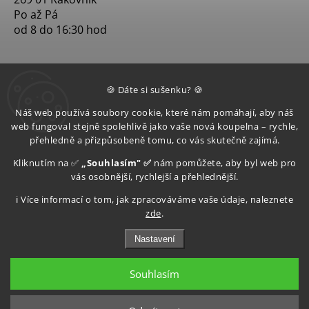
Po až Pá
od 8 do 16:30 hod
🍪 Dáte si sušenku? 🍪
Náš web používá soubory cookie, které nám pomáhají, aby náš
web fungoval stejně spolehlivě jako vaše nová koupelna – rychle,
přehledně a přizpůsobeně tomu, co vás skutečně zajímá.
Kliknutím na ✅
„Souhlasím" ✅
nám pomůžete, aby byl web pro
vás osobnější, rychlejší a přehlednější.
ℹ️ Více informací o tom, jak zpracováváme vaše údaje, naleznete
zde
.
Nastavení
Souhlasím
Copyright 2026
Aquatop s.r.o
. Všechna práva vyhrazena.
Upravit nastavení cookies