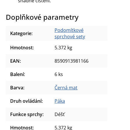
snadné čištění.
Doplňkové parametry
Podomítkové
Kategorie
:
sprchové sety
Hmotnost
:
5.372 kg
EAN
:
8590913981166
Balení
:
6 ks
Barva
:
Černá mat
Druh ovládání
:
Páka
Funkce sprchy
:
Déšť
Hmotnost
:
5.372 kg