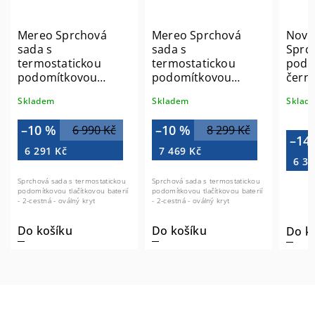
Mereo Sprchová
Mereo Sprchová
Nova
sada s
sada s
Sprc
termostatickou
termostatickou
podo
podomítkovou
podomítkovou
čern
tlačítkovou baterií -
tlačítkovou baterií -
Skladem
Skladem
Sklade
2-cestná - oválný
2-cestná - oválný
kryt CB60106TB3
kryt CB60106TB4
–10 %
–10 %
6 990 Kč
8 299 Kč
–14
6 291 Kč
7 469 Kč
6 37
Sprchová sada s termostatickou
Sprchová sada s termostatickou
podomítkovou tlačítkovou baterií
podomítkovou tlačítkovou baterií
- 2-cestná - oválný kryt
- 2-cestná - oválný kryt
Do košíku
Do košíku
Do k