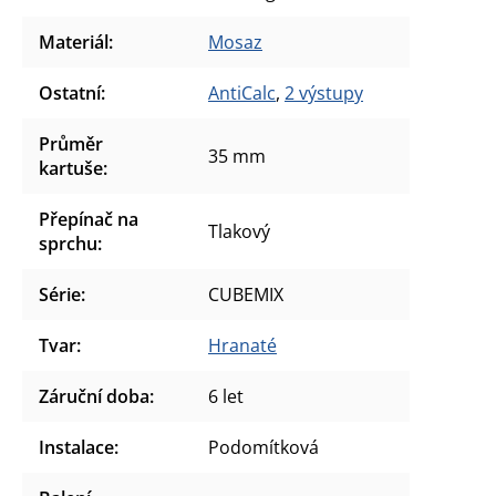
Materiál
:
Mosaz
Ostatní
:
AntiCalc
,
2 výstupy
Průměr
35 mm
kartuše
:
Přepínač na
Tlakový
sprchu
:
Série
:
CUBEMIX
Tvar
:
Hranaté
Záruční doba
:
6 let
Instalace
:
Podomítková