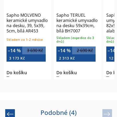
Sapho MOLVENO
Sapho TERUEL
Saph
keramické umyvadlo
keramické umyvadlo
umyv
na desku, 39, 5x39,
na desku 59x39cm,
82x5
5cm, bílá AR453
bílá BH7007
alab
2222
Skladem (expedice do 3
Sklade
Skladem za 1-2 měsíce
dnů)
dnů)
–14 %
–14 %
–14
3 690 Kč
2 690 Kč
3 173 Kč
2 313 Kč
12 0
Do košíku
Do košíku
Do k
Podobné (4)
Previous
Next