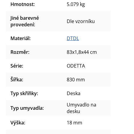
Hmotnost
:
5.079 kg
Jiné barevné
Dle vzorníku
provedení
:
Materiál
:
DTDL
Rozměr
:
83x1,8x44 cm
Série
:
ODETTA
Šířka
:
830 mm
Typ skříňky
:
Deska
Umyvadlo na
Typ umyvadla
:
desku
Výška
:
18 mm