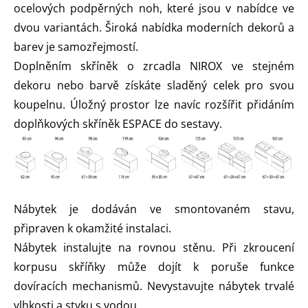
ocelových podpěrných noh, které jsou v nabídce ve
dvou variantách. Široká nabídka moderních dekorů a
barev je samozřejmostí.
Doplněním skříněk o zrcadla NIROX ve stejném
dekoru nebo barvě získáte sladěný celek pro svou
koupelnu. Úložný prostor lze navíc rozšířit přidáním
doplňkových skříněk ESPACE do sestavy.
Nábytek je dodáván ve smontovaném stavu,
připraven k okamžité instalaci.
Nábytek instalujte na rovnou stěnu. Při zkroucení
korpusu skříňky může dojít k poruše funkce
dovíracích mechanismů. Nevystavujte nábytek trvalé
vlhkosti a styku s vodou.