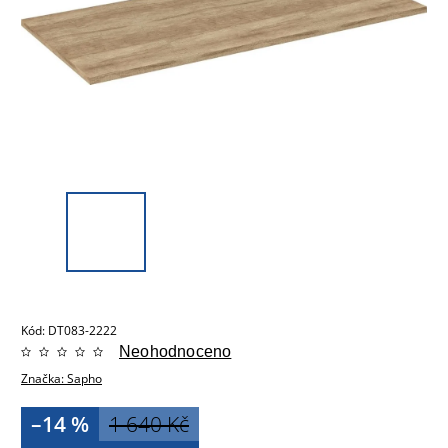
Kód:
DT083-2222
Neohodnoceno
Značka:
Sapho
–14 %
1 640 Kč