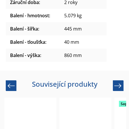
Záruční doba
:
2 roky
Balení - hmotnost
:
5.079 kg
Balení - šířka
:
445 mm
Balení - tloušťka
:
40 mm
Balení - výška
:
860 mm
Související produkty
Previous
Next
Sap