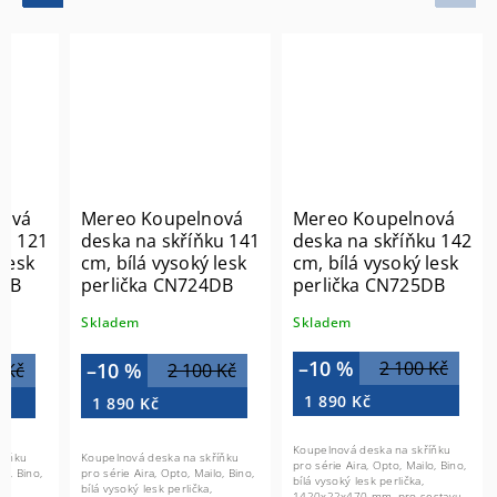
nová
Mereo Koupelnová
Mereo Koupelnová
ku 121
deska na skříňku 141
deska na skříňku 142
 lesk
cm, bílá vysoký lesk
cm, bílá vysoký lesk
3DB
perlička CN724DB
perlička CN725DB
Skladem
Skladem
–10 %
2 100 Kč
–10 %
 Kč
2 100 Kč
1 890 Kč
1 890 Kč
Koupelnová deska na skříňku
říňku
Koupelnová deska na skříňku
pro série Aira, Opto, Mailo, Bino,
lo, Bino,
pro série Aira, Opto, Mailo, Bino,
bílá vysoký lesk perlička,
bílá vysoký lesk perlička,
1420x22x470 mm, pro sestavu