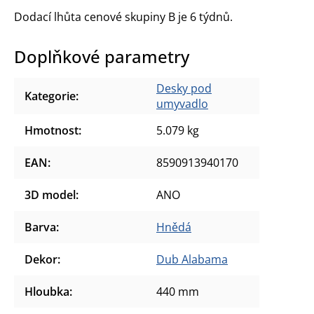
Dodací lhůta cenové skupiny B je 6 týdnů.
Doplňkové parametry
Desky pod
Kategorie
:
umyvadlo
Hmotnost
:
5.079 kg
EAN
:
8590913940170
3D model
:
ANO
Barva
:
Hnědá
Dekor
:
Dub Alabama
Hloubka
:
440 mm