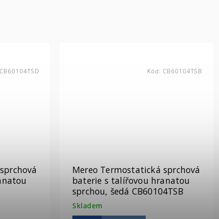
CB60104TSD
Kód:
CB60104TSB
 sprchová
Mereo Termostatická sprchová
baterie s talířovou hranatou
sprchou, šedá CB60104TSB
Skladem