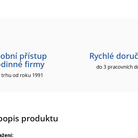
obní přístup
Rychlé doruč
odinné firmy
do 3 pracovních d
 trhu od roku 1991
 popis produktu
ažení: