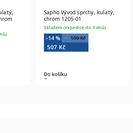
latý,
Sapho Vývod sprchy, kulatý,
chrom
chrom 1205-01
Skladem (expedice do 3 dnů)
nů)
–14 %
590 Kč
507 Kč
Do košíku