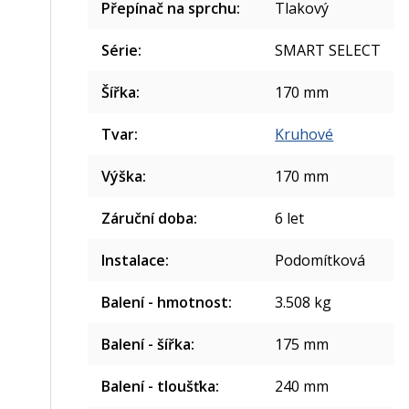
Přepínač na sprchu
:
Tlakový
Série
:
SMART SELECT
Šířka
:
170 mm
Tvar
:
Kruhové
Výška
:
170 mm
Záruční doba
:
6 let
Instalace
:
Podomítková
Balení - hmotnost
:
3.508 kg
Balení - šířka
:
175 mm
Balení - tloušťka
:
240 mm