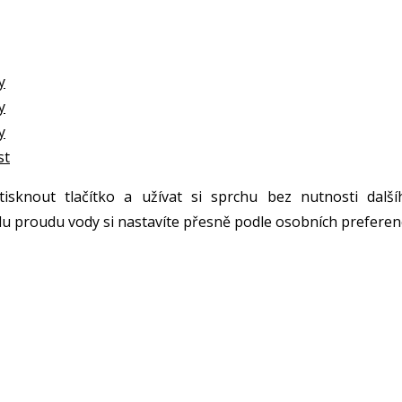
y
y
y
st
tisknout tlačítko a užívat si sprchu bez nutnosti další
ílu proudu vody si nastavíte přesně podle osobních preferenc