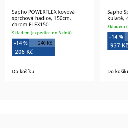
Sapho POWERFLEX kovová
Sapho S
sprchová hadice, 150cm,
kulaté,
chrom FLEX150
Skladem (
Skladem (expedice do 3 dnů)
–14 %
–14 %
240 Kč
937 K
206 Kč
Do košíku
Do košík