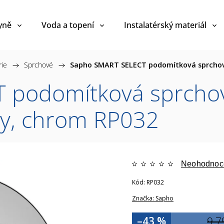
yně
Voda a topení
Instalatérský materiál
rie
/
Sprchové
/
Sapho SMART SELECT podomítková sprchová
podomítková sprchov
upy, chrom RP032
Neohodnoc
Kód:
RP032
Značka:
Sapho
–43 %
9 7