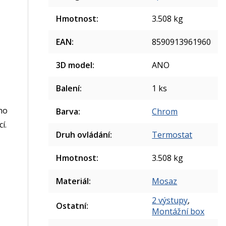
Hmotnost
:
3.508 kg
EAN
:
8590913961960
3D model
:
ANO
Balení
:
1 ks
ho
Barva
:
Chrom
í.
Druh ovládání
:
Termostat
Hmotnost
:
3.508 kg
Materiál
:
Mosaz
2 výstupy
,
Ostatní
:
Montážní box