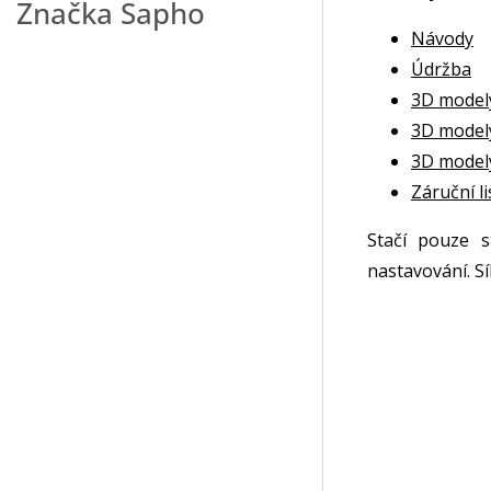
Značka
Sapho
Návody
Údržba
3D model
3D model
3D model
Záruční li
Stačí pouze s
nastavování. S