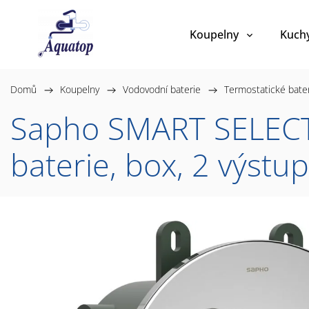
Koupelny
Kuch
Domů
/
Koupelny
/
Vodovodní baterie
/
Termostatické bate
Sapho SMART SELECT 
baterie, box, 2 výst