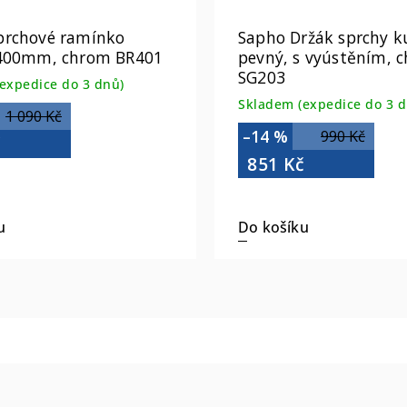
prchové ramínko
Sapho Držák sprchy ku
 400mm, chrom BR401
pevný, s vyústěním, 
SG203
expedice do 3 dnů)
Skladem (expedice do 3 d
1 090 Kč
–14 %
990 Kč
č
851 Kč
u
Do košíku