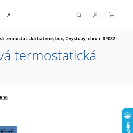
Akce a výprodej
Návrh koupelny
Reference
 termostatická baterie, box, 2 výstupy, chrom RP032
á termostatická
eno
90 Kč