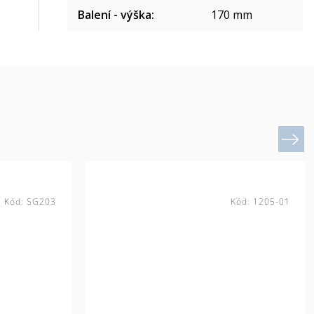
Balení - výška
:
170 mm
Next
Kód:
SG203
Kód:
1205-01