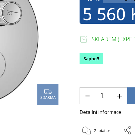
5 560 
SKLADEM (EXPED
Sapho5
ZDARMA
Detailní informace
Zeptat se