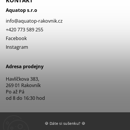
KONTAKT
Aquatop s.r.o
info
@
aquatop-rakovnik.cz
+420 773 589 255
Facebook
Instagram
Adresa prodejny
Havlíčkova 383,
269 01 Rakovník
Po až Pá
od 8 do 16:30 hod
🍪 Dáte si sušenku? 🍪