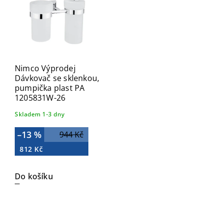
Nimco Výprodej
Dávkovač se sklenkou,
pumpička plast PA
1205831W-26
Skladem 1-3 dny
–13 %
944 Kč
812 Kč
Do košíku