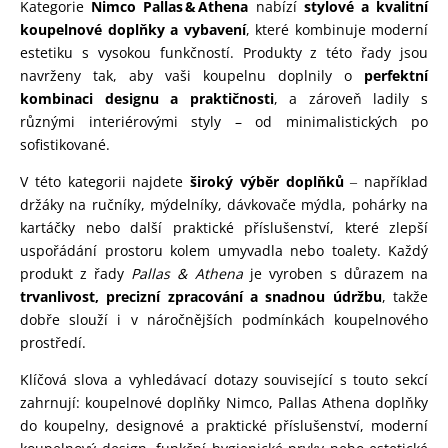
Kategorie
Nimco Pallas & Athena
nabízí
stylové a kvalitní
koupelnové doplňky a vybavení
, které kombinuje moderní
estetiku s vysokou funkčností. Produkty z této řady jsou
navrženy tak, aby vaši koupelnu doplnily o
perfektní
kombinaci designu a praktičnosti
, a zároveň ladily s
různými interiérovými styly – od minimalistických po
sofistikované.
V této kategorii najdete
široký výběr doplňků
‒ například
držáky na ručníky, mýdelníky, dávkovače mýdla, pohárky na
kartáčky nebo další praktické příslušenství, které zlepší
uspořádání prostoru kolem umyvadla nebo toalety. Každý
produkt z řady
Pallas & Athena
je vyroben s důrazem na
trvanlivost, precizní zpracování a snadnou údržbu
, takže
dobře slouží i v náročnějších podmínkách koupelnového
prostředí.
Klíčová slova a vyhledávací dotazy související s touto sekcí
zahrnují: koupelnové doplňky Nimco, Pallas Athena doplňky
do koupelny, designové a praktické příslušenství, moderní