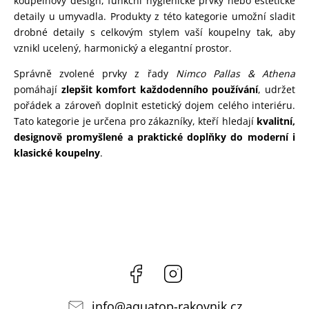
koupelnový design, funkční hygienické prvky nebo estetické
detaily u umyvadla. Produkty z této kategorie umožní sladit
drobné detaily s celkovým stylem vaší koupelny tak, aby
vznikl ucelený, harmonický a elegantní prostor.
Správně zvolené prvky z řady
Nimco Pallas & Athena
pomáhají
zlepšit komfort každodenního používání
, udržet
pořádek a zároveň doplnit estetický dojem celého interiéru.
Tato kategorie je určena pro zákazníky, kteří hledají
kvalitní,
designově promyšlené a praktické doplňky do moderní i
klasické koupelny
.
Facebook
Instagram
info
@
aquatop-rakovnik.cz