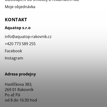
Moje objednávka
KONTAKT
Aquatop s.r.o
info
@
aquatop-rakovnik.cz
+420 773 589 255
Facebook
Instagram
Adresa prodejny
Havlíčkova 383,
269 01 Rakovník
Po až Pá
od 8 do 16:30 hod