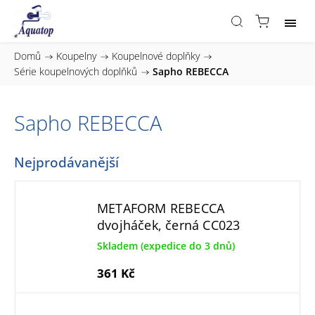
Domů
/
Koupelny
/
Koupelnové doplňky
/
Série koupelnových doplňků
/
Sapho REBECCA
Sapho REBECCA
Nejprodávanější
METAFORM REBECCA
dvojháček, černá CC023
Skladem (expedice do 3 dnů)
361 Kč