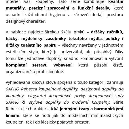
interiér vaší koupelny. Tato série kombinuje
kvalitní
materiály, precizní zpracování a funkční detaily
, které
usnadní každodenní hygienu a zároveň dodají prostoru
designový charakter.
V nabídce najdete širokou škálu prvků –
držáky ručníků,
háčky, mýdelníky, zásobníky tekutého mýdla, poličky i
držáky toaletního papíru
– všechny navrženy v jednotném
estetickém stylu, který je univerzální, ale působivý. Díky
tomu lze jednotlivé doplňky snadno kombinovat a vytvořit
kompletní sestavu vybavení
, která působí čistě,
organizovaně a profesionálně.
Vyhledávaná klíčová slova spojená s touto kategorií zahrnují
SAPHO Rebecca koupelnové doplňky
,
designové doplňky do
koupelny
,
elegantní koupelnové prvky
,
koupelnové sady
SAPHO
či
stylové doplňky do moderní koupelny
. Série
Rebecca je charakteristická
jemnými tvary a harmonickými
liniemi
, které se hodí jak do moderních minimalistických
koupelen, tak i do klasicky pojatých prostor.