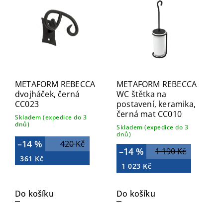
Nejdražší
Abecedně
METAFORM REBECCA
METAFORM REBECCA
dvojháček, černá
WC štětka na
CC023
postavení, keramika,
černá mat CC010
Skladem (expedice do 3
dnů)
Skladem (expedice do 3
dnů)
–14 %
420 Kč
–14 %
1 190 Kč
361 Kč
1 023 Kč
Do košíku
Do košíku