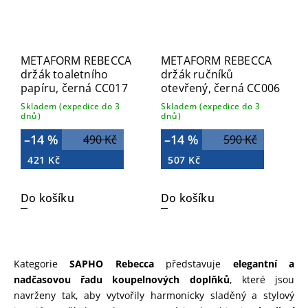
METAFORM REBECCA
METAFORM REBECCA
držák toaletního
držák ručníků
papíru, černá CC017
otevřený, černá CC006
Skladem (expedice do 3
Skladem (expedice do 3
dnů)
dnů)
–14 %
–14 %
490 Kč
590 Kč
421 Kč
507 Kč
Do košíku
Do košíku
Kategorie
SAPHO Rebecca
představuje
elegantní a
nadčasovou řadu koupelnových doplňků
, které jsou
navrženy tak, aby vytvořily harmonicky sladěný a stylový