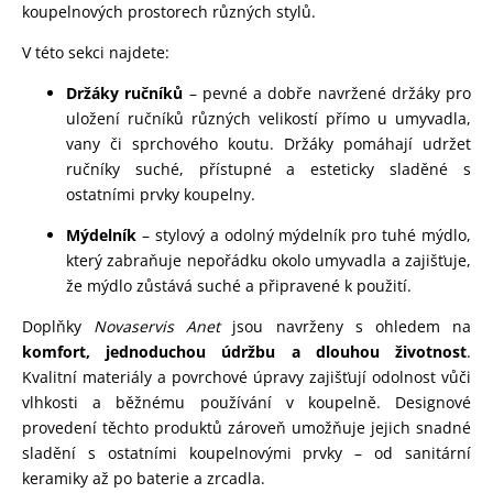
koupelnových prostorech různých stylů.
V této sekci najdete:
Držáky ručníků
– pevné a dobře navržené držáky pro
uložení ručníků různých velikostí přímo u umyvadla,
vany či sprchového koutu. Držáky pomáhají udržet
ručníky suché, přístupné a esteticky sladěné s
ostatními prvky koupelny.
Mýdelník
– stylový a odolný mýdelník pro tuhé mýdlo,
který zabraňuje nepořádku okolo umyvadla a zajišťuje,
že mýdlo zůstává suché a připravené k použití.
Doplňky
Novaservis Anet
jsou navrženy s ohledem na
komfort, jednoduchou údržbu a dlouhou životnost
.
Kvalitní materiály a povrchové úpravy zajišťují odolnost vůči
vlhkosti a běžnému používání v koupelně. Designové
provedení těchto produktů zároveň umožňuje jejich snadné
sladění s ostatními koupelnovými prvky – od sanitární
keramiky až po baterie a zrcadla.