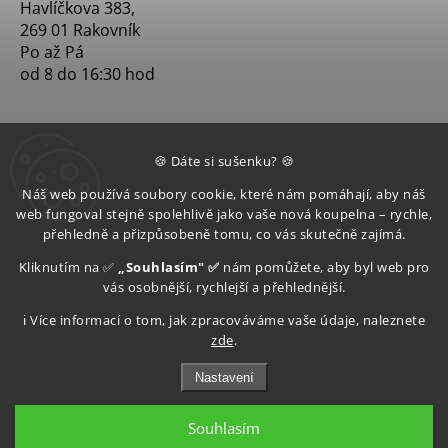
Havlíčkova 383,
269 01 Rakovník
Po až Pá
od 8 do 16:30 hod
🍪 Dáte si sušenku? 🍪
Náš web používá soubory cookie, které nám pomáhají, aby náš
web fungoval stejně spolehlivě jako vaše nová koupelna – rychle,
přehledně a přizpůsobeně tomu, co vás skutečně zajímá.
Kliknutím na ✅
„Souhlasím" ✅
nám pomůžete, aby byl web pro
vás osobnější, rychlejší a přehlednější.
ℹ️ Více informací o tom, jak zpracováváme vaše údaje, naleznete
zde
.
Nastavení
Souhlasím
Copyright 2026
Aquatop s.r.o
. Všechna práva vyhrazena.