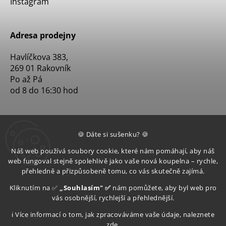
Instagram
Adresa prodejny
Havlíčkova 383,
269 01 Rakovník
Po až Pá
od 8 do 16:30 hod
🍪 Dáte si sušenku? 🍪
Náš web používá soubory cookie, které nám pomáhají, aby náš
web fungoval stejně spolehlivě jako vaše nová koupelna – rychle,
přehledně a přizpůsobeně tomu, co vás skutečně zajímá.
Kliknutím na ✅
„Souhlasím" ✅
nám pomůžete, aby byl web pro
vás osobnější, rychlejší a přehlednější.
ℹ️ Více informací o tom, jak zpracováváme vaše údaje, naleznete
zde
.