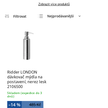
Zobrazit více produktů
Nejprodávanější
Nejlevnější
Nejdražší
Abecedně
Ridder LONDON
dávkovač mýdla na
postavení, nerez lesk
2106500
Skladem (expedice do 3
dnů)
–14 %
485 Kč