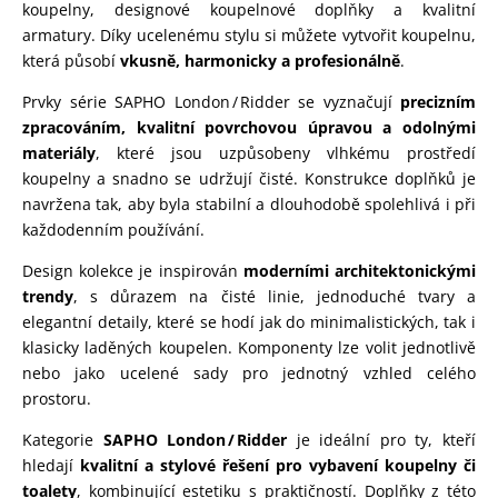
koupelny, designové koupelnové doplňky a kvalitní
armatury. Díky ucelenému stylu si můžete vytvořit koupelnu,
která působí
vkusně, harmonicky a profesionálně
.
Prvky série SAPHO London / Ridder se vyznačují
precizním
zpracováním, kvalitní povrchovou úpravou a odolnými
materiály
, které jsou uzpůsobeny vlhkému prostředí
koupelny a snadno se udržují čisté. Konstrukce doplňků je
navržena tak, aby byla stabilní a dlouhodobě spolehlivá i při
každodenním používání.
Design kolekce je inspirován
moderními architektonickými
trendy
, s důrazem na čisté linie, jednoduché tvary a
elegantní detaily, které se hodí jak do minimalistických, tak i
klasicky laděných koupelen. Komponenty lze volit jednotlivě
nebo jako ucelené sady pro jednotný vzhled celého
prostoru.
Kategorie
SAPHO London / Ridder
je ideální pro ty, kteří
hledají
kvalitní a stylové řešení pro vybavení koupelny či
toalety
, kombinující estetiku s praktičností. Doplňky z této