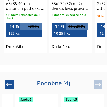
ø5x35-40mm,
35x172x32cm, 2x
2x52,
distanční podložka
dvířka, levá/pravá,
attic
mezi korpusy (4ks)
dub alabama
Skladem (expedice do 3
Skladem (expedice do 3
Sklade
MX005
ESC230-2222
dnů)
dnů)
–14 %
–14 %
–14
190 Kč
11 920 Kč
163 Kč
10 251 Kč
12 0
Do košíku
Do košíku
Do k
Podobné (4)
Previous
Next
Sapho5
Sapho5