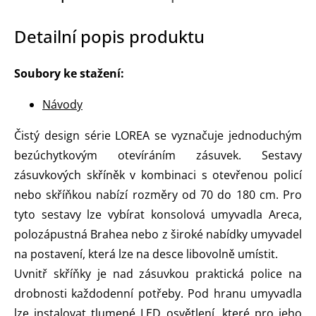
Detailní popis produktu
Soubory ke stažení:
Návody
Čistý design série LOREA se vyznačuje jednoduchým
bezúchytkovým otevíráním zásuvek. Sestavy
zásuvkových skříněk v kombinaci s otevřenou policí
nebo skříňkou nabízí rozměry od 70 do 180 cm. Pro
tyto sestavy lze vybírat konsolová umyvadla Areca,
polozápustná Brahea nebo z široké nabídky umyvadel
na postavení, která lze na desce libovolně umístit.
Uvnitř skříňky je nad zásuvkou praktická police na
drobnosti každodenní potřeby. Pod hranu umyvadla
lze instalovat tlumené LED osvětlení, které pro jeho