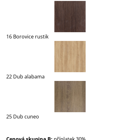
16 Borovice rustik
22 Dub alabama
25 Dub cuneo
Cenová skupina B:
příplatek 30%