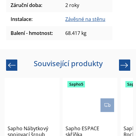
Záruční doba
:
2 roky
Instalace
:
Závěsné na stěnu
Balení - hmotnost
:
68.417 kg
Související produkty
Previous
Next
Sapho5
Sap
Sapho Nábytkový
Sapho ESPACE
Saph
spojovací šroub
skříňka
Rock