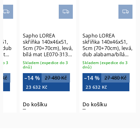
Sapho LOREA
Sapho LOREA
x51,
skříňka 140x46x51,
skříňka 140x46x51,
, dub
5cm (70+70cm), levá,
5cm (70+70cm), levá,
mat
bílá mat LE070-3131-
dub alabama/bílá
L-04
mat LE070-2231-L-05
do 3
Skladem (expedice do 3
Skladem (expedice do 3
dnů)
dnů)
–14 %
–14 %
 Kč
27 480 Kč
27 480 Kč
23 632 Kč
23 632 Kč
Do košíku
Do košíku