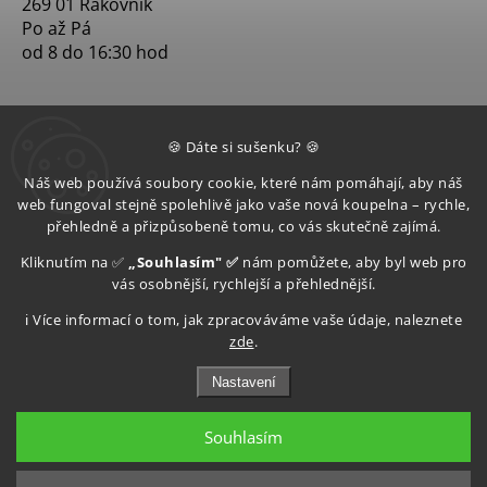
269 01 Rakovník
Po až Pá
od 8 do 16:30 hod
🍪 Dáte si sušenku? 🍪
Náš web používá soubory cookie, které nám pomáhají, aby náš
web fungoval stejně spolehlivě jako vaše nová koupelna – rychle,
přehledně a přizpůsobeně tomu, co vás skutečně zajímá.
Kliknutím na ✅
„Souhlasím" ✅
nám pomůžete, aby byl web pro
vás osobnější, rychlejší a přehlednější.
ℹ️ Více informací o tom, jak zpracováváme vaše údaje, naleznete
zde
.
Nastavení
Souhlasím
Copyright 2026
Aquatop s.r.o
. Všechna práva vyhrazena.
Upravit nastavení cookies