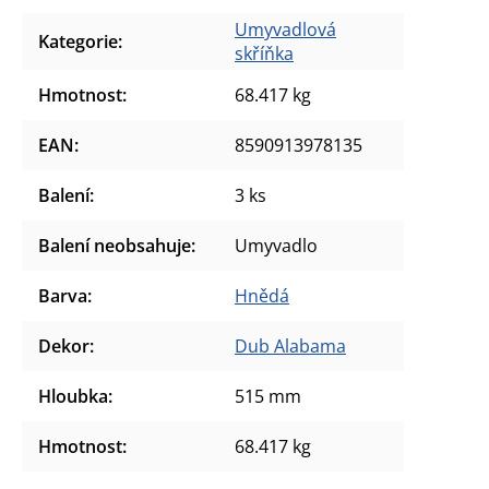
Umyvadlová
Kategorie
:
skříňka
Hmotnost
:
68.417 kg
EAN
:
8590913978135
Balení
:
3 ks
Balení neobsahuje
:
Umyvadlo
Barva
:
Hnědá
Dekor
:
Dub Alabama
Hloubka
:
515 mm
Hmotnost
:
68.417 kg