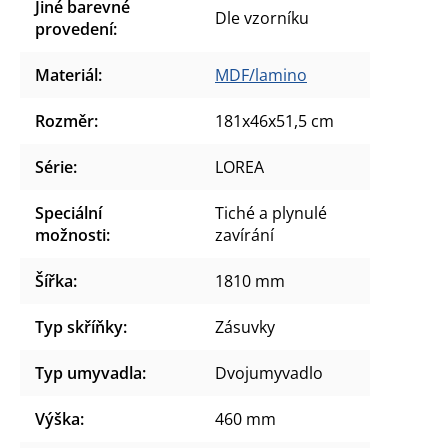
Jiné barevné
Dle vzorníku
provedení
:
Materiál
:
MDF/lamino
Rozměr
:
181x46x51,5 cm
Série
:
LOREA
Speciální
Tiché a plynulé
možnosti
:
zavírání
Šířka
:
1810 mm
Typ skříňky
:
Zásuvky
Typ umyvadla
:
Dvojumyvadlo
Výška
:
460 mm